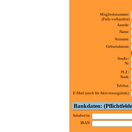
Mitgliedsnummer:
(Falls vorhanden)
Anrede:
Name:
Vorname:
Geburtsdatum:
Straße /
Nr:
PLZ /
Stadt:
Telefon:
E-Mail (auch für Aktivierungslink):
Bankdaten: (Pflichtfelde
Inhaber/in:
IBAN: