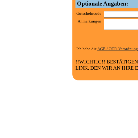
Optionale Angaben:
Gutscheincode:
Anmerkungen:
Ich habe die
AGB / ODR-Verordnung
!!WICHTIG!! BESTÄTIGE
LINK, DEN WIR AN IHRE 