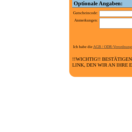
Optionale Angaben:
Gutscheincode:
Anmerkungen:
Ich habe die
AGB / ODR-Verordnung
!!WICHTIG!! BESTÄTIGE
LINK, DEN WIR AN IHRE 