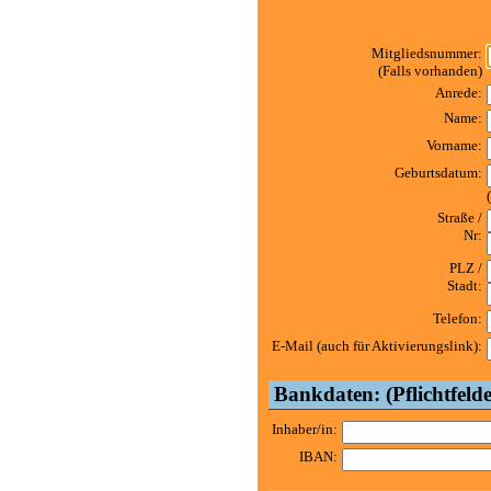
Mitgliedsnummer:
(Falls vorhanden)
Anrede:
Name:
Vorname:
Geburtsdatum:
Straße /
Nr:
PLZ /
Stadt:
Telefon:
E-Mail (auch für Aktivierungslink):
Bankdaten: (Pflichtfelde
Inhaber/in:
IBAN: