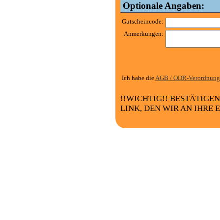
Optionale Angaben:
Gutscheincode:
Anmerkungen:
Ich habe die
AGB / ODR-Verordnung
!!WICHTIG!! BESTÄTIGE
LINK, DEN WIR AN IHRE 