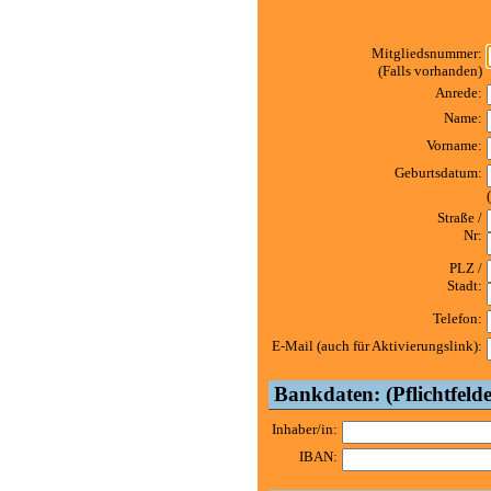
Mitgliedsnummer:
(Falls vorhanden)
Anrede:
Name:
Vorname:
Geburtsdatum:
Straße /
Nr:
PLZ /
Stadt:
Telefon:
E-Mail (auch für Aktivierungslink):
Bankdaten: (Pflichtfelde
Inhaber/in:
IBAN: