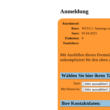
Anmeldung
Kurskürzel:
Kurs:
WCS L1: Samstags um
Start:
05.04.2025
Einheiten:
9
Tanzlehrer:
Mit Ausfüllen dieses Formul
unkompliziert für den oben 
Wählen Sie hier ihren Ta
Tarif:
Mit Partner/in:
Ihre Kontaktdaten: