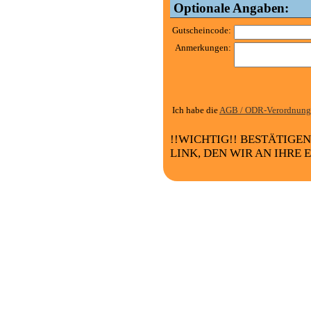
Optionale Angaben:
Gutscheincode:
Anmerkungen:
Ich habe die
AGB / ODR-Verordnung
!!WICHTIG!! BESTÄTIGE
LINK, DEN WIR AN IHRE 