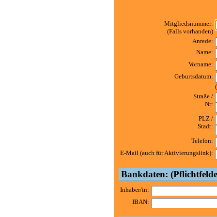
Mitgliedsnummer:
(Falls vorhanden)
Anrede:
Name:
Vorname:
Geburtsdatum:
Straße /
Nr:
PLZ /
Stadt:
Telefon:
E-Mail (auch für Aktivierungslink):
Bankdaten: (Pflichtfelde
Inhaber/in:
IBAN: