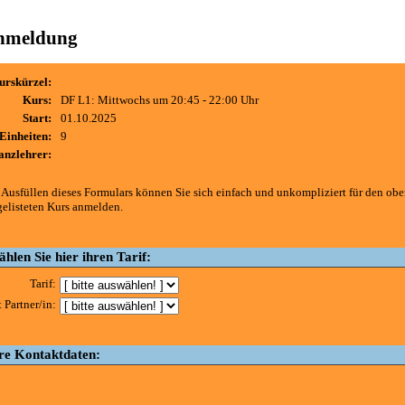
nmeldung
urskürzel:
Kurs:
DF L1: Mittwochs um 20:45 - 22:00 Uhr
Start:
01.10.2025
Einheiten:
9
anzlehrer:
 Ausfüllen dieses Formulars können Sie sich einfach und unkompliziert für den ob
gelisteten Kurs anmelden.
hlen Sie hier ihren Tarif:
Tarif:
 Partner/in:
re Kontaktdaten: