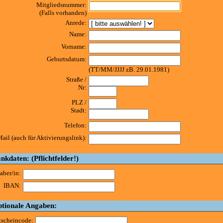
Mitgliedsnummer:
(Falls vorhanden)
Anrede:
Name:
Vorname:
Geburtsdatum:
(TT/MM/JJJJ zB. 29.01.1981)
Straße /
Nr:
PLZ /
Stadt:
Telefon:
ail (auch für Aktivierungslink):
nkdaten: (Pflichtfelder!)
aber/in:
IBAN:
tionale Angaben:
tscheincode: