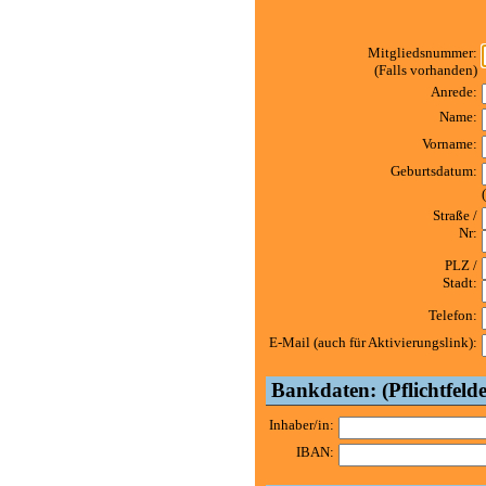
Mitgliedsnummer:
(Falls vorhanden)
Anrede:
Name:
Vorname:
Geburtsdatum:
Straße /
Nr:
PLZ /
Stadt:
Telefon:
E-Mail (auch für Aktivierungslink):
Bankdaten: (Pflichtfelde
Inhaber/in:
IBAN: