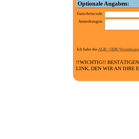
Optionale Angaben:
Gutscheincode:
Anmerkungen:
Ich habe die
AGB / ODR-Verordnung
!!WICHTIG!! BESTÄTIGE
LINK, DEN WIR AN IHRE 