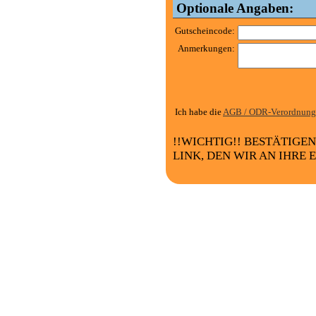
Optionale Angaben:
Gutscheincode:
Anmerkungen:
Ich habe die
AGB / ODR-Verordnung
!!WICHTIG!! BESTÄTIGE
LINK, DEN WIR AN IHRE 