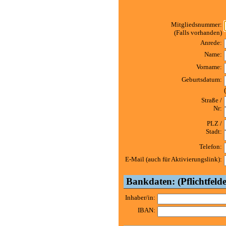
Mitgliedsnummer:
(Falls vorhanden)
Anrede:
Name:
Vorname:
Geburtsdatum:
Straße /
Nr:
PLZ /
Stadt:
Telefon:
E-Mail (auch für Aktivierungslink):
Bankdaten: (Pflichtfelde
Inhaber/in:
IBAN: