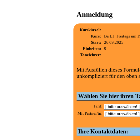
Anmeldung
Kurskürzel:
Kurs:
Ba L1: Freitags um 1
Start:
26.09.2025
Einheiten:
9
Tanzlehrer:
Mit Ausfüllen dieses Formul
unkompliziert für den oben 
Wählen Sie hier ihren Ta
Tarif:
Mit Partner/in:
Ihre Kontaktdaten: